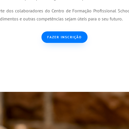
 dos colaboradores do Centro de Formação Profissional School
edimentos e outras competências sejam úteis para o seu futuro.
FAZER INSCRIÇÃO