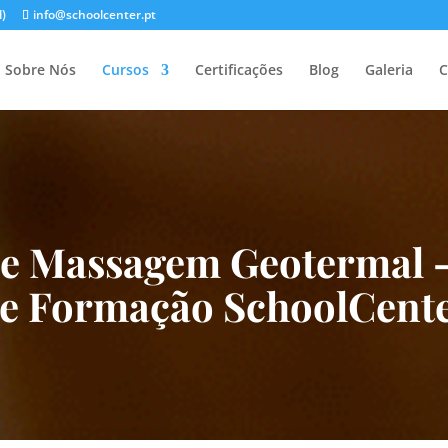
l)
info@schoolcenter.pt
Sobre Nós
Cursos
Certificações
Blog
Galeria
C
de Massagem Geotermal
–
e Formação SchoolCent