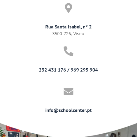

Rua Santa Isabel, nº 2
3500-726, Viseu

232 431 176 / 969 295 904

info@schoolcenter.pt