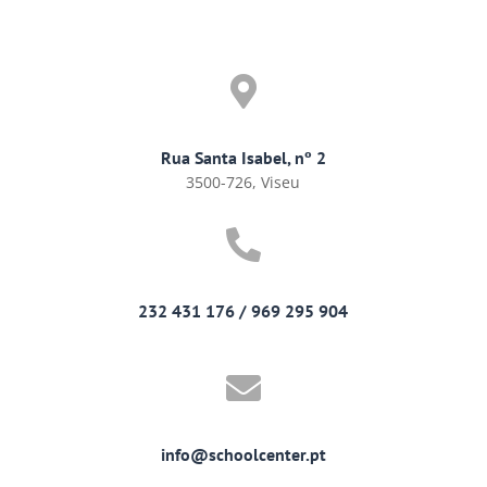

Rua Santa Isabel, nº 2
3500-726, Viseu

232 431 176 / 969 295 904

info@schoolcenter.pt